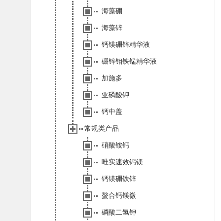
海藻硼
海藻锌
钙镁硼锌精华液
硼锌钼铁锰精华液
加施多
亚磷酸钾
钙中盖
常规类产品
硝酸铵钙
唯实速效钙镁
钙镁硼铁锌
螯合钙镁微
磷酸二氢钾