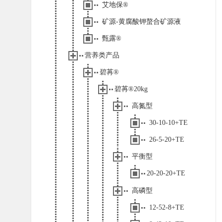
艾地保®
矿源-黄腐酸钾螯合矿源液
甄露®
营养类产品
碧苒®
碧苒®20kg
高氮型
30-10-10+TE
26-5-20+TE
平衡型
20-20-20+TE
高磷型
12-52-8+TE