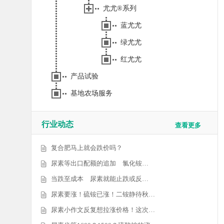
尤尤®系列
蓝尤尤
绿尤尤
红尤尤
产品试验
基地农场服务
行业动态
查看更多
复合肥马上就会跌价吗？
尿素等出口配额的追加 氯化铵…
当跌至成本 尿素就能止跌或反…
尿素要涨！硫铵已涨！二铵静待秋…
尿素小作文反复想拉涨价格！这次…