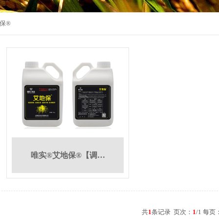
保®
唯实®艾地保®【调…
共
1
条记录 页次：
1
/1 每页