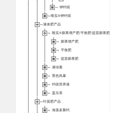
钾钙镁
唯实®钾钙镁
液体肥产品
唯实®膨果增产肥/平衡肥/提苗膨果肥
膨果增产肥
平衡肥
提苗膨果肥
液绿素
黑色风暴
钙镁营养液
盖乐美
叶面肥产品
海藻多聚钙