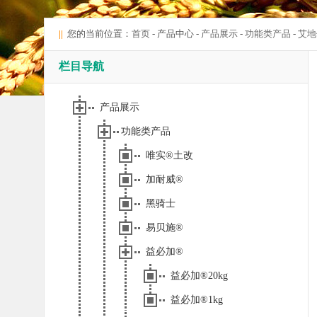
||
您的当前位置：
首页
- 产品中心 -
产品展示
-
功能类产品
-
艾地
栏目导航
产品展示
功能类产品
唯实®土改
加耐威®
黑骑士
易贝施®
益必加®
益必加®20kg
益必加®1kg