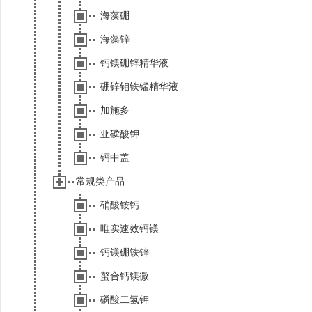
海藻硼
海藻锌
钙镁硼锌精华液
硼锌钼铁锰精华液
加施多
亚磷酸钾
钙中盖
常规类产品
硝酸铵钙
唯实速效钙镁
钙镁硼铁锌
螯合钙镁微
磷酸二氢钾