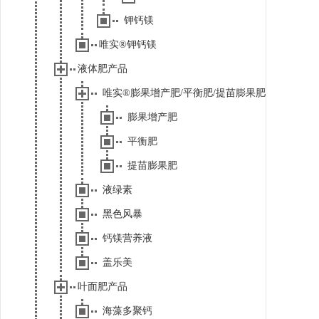
钾钙镁
唯实®钾钙镁
液体肥产品
唯实®膨果增产肥/平衡肥/提苗膨果肥
膨果增产肥
平衡肥
提苗膨果肥
液绿素
黑色风暴
钙镁营养液
盖乐美
叶面肥产品
海藻多聚钙