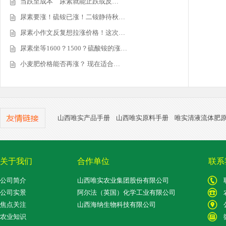
当跌至成本 尿素就能止跌或反…
尿素要涨！硫铵已涨！二铵静待秋…
尿素小作文反复想拉涨价格！这次…
尿素坐等1600？1500？硫酸铵的涨…
小麦肥价格能否再涨？ 现在适合…
山西唯实产品手册
山西唯实原料手册
唯实清液流体肥
关于我们
合作单位
联系
公司简介
山西唯实农业集团股份有限公司
公司实景
阿尔法（英国）化学工业有限公司
焦点关注
山西海纳生物科技有限公司
农业知识