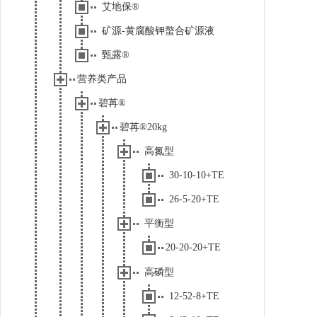
艾地保®
矿源-黄腐酸钾螯合矿源液
甄露®
营养类产品
碧苒®
碧苒®20kg
高氮型
30-10-10+TE
26-5-20+TE
平衡型
20-20-20+TE
高磷型
12-52-8+TE