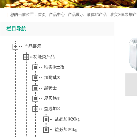
||
您的当前位置：
首页
- 产品中心 -
产品展示
-
液体肥产品
-
唯实®膨果增产
栏目导航
产品展示
功能类产品
唯实®土改
加耐威®
黑骑士
易贝施®
益必加®
益必加®20kg
益必加®1kg