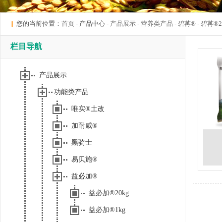
||
您的当前位置：
首页
- 产品中心 -
产品展示
-
营养类产品
-
碧苒®
-
碧苒®2
栏目导航
产品展示
功能类产品
唯实®土改
加耐威®
黑骑士
易贝施®
益必加®
益必加®20kg
益必加®1kg