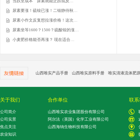
当跌至成本 尿素就能止跌或反…
尿素要涨！硫铵已涨！二铵静待秋…
尿素小作文反复想拉涨价格！这次…
尿素坐等1600？1500？硫酸铵的涨…
小麦肥价格能否再涨？ 现在适合…
山西唯实产品手册
山西唯实原料手册
唯实清液流体肥
关于我们
合作单位
联系
公司简介
山西唯实农业集团股份有限公司
公司实景
阿尔法（英国）化学工业有限公司
焦点关注
山西海纳生物科技有限公司
农业知识