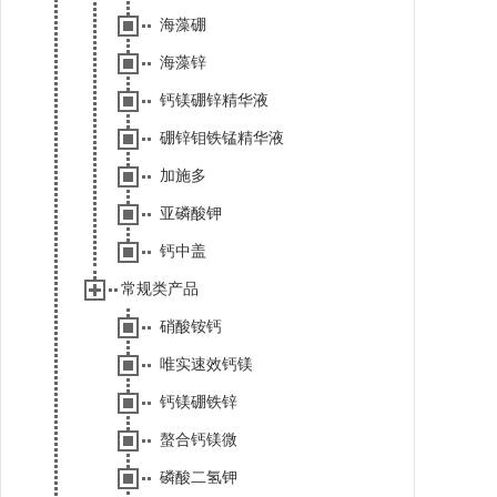
海藻硼
海藻锌
钙镁硼锌精华液
硼锌钼铁锰精华液
加施多
亚磷酸钾
钙中盖
常规类产品
硝酸铵钙
唯实速效钙镁
钙镁硼铁锌
螯合钙镁微
磷酸二氢钾