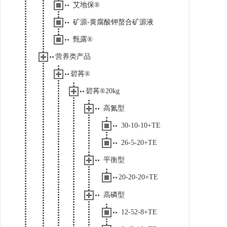
艾地保®
矿源-黄腐酸钾螯合矿源液
甄露®
营养类产品
碧苒®
碧苒®20kg
高氮型
30-10-10+TE
26-5-20+TE
平衡型
20-20-20+TE
高磷型
12-52-8+TE