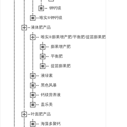
钾钙镁
唯实®钾钙镁
液体肥产品
唯实®膨果增产肥/平衡肥/提苗膨果肥
膨果增产肥
平衡肥
提苗膨果肥
液绿素
黑色风暴
钙镁营养液
盖乐美
叶面肥产品
海藻多聚钙