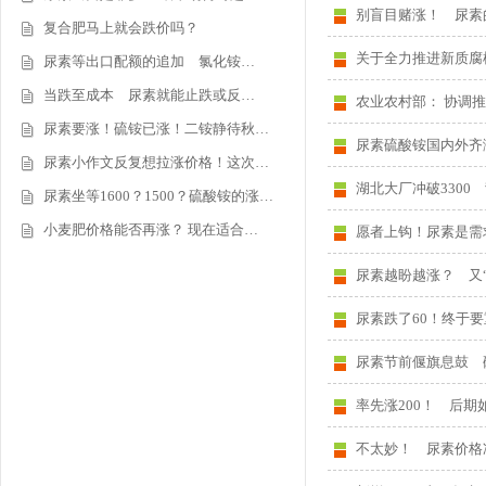
别盲目赌涨！ 尿素
复合肥马上就会跌价吗？
关于全力推进新质腐
尿素等出口配额的追加 氯化铵…
当跌至成本 尿素就能止跌或反…
农业农村部： 协调
尿素要涨！硫铵已涨！二铵静待秋…
尿素硫酸铵国内外齐
尿素小作文反复想拉涨价格！这次…
湖北大厂冲破3300
尿素坐等1600？1500？硫酸铵的涨…
小麦肥价格能否再涨？ 现在适合…
愿者上钩！尿素是需
尿素越盼越涨？ 又
尿素跌了60！终于要
尿素节前偃旗息鼓 
率先涨200！ 后期
不太妙！ 尿素价格