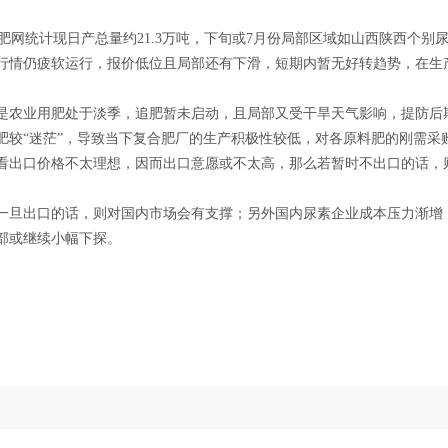
网统计现日产总量约21.3万吨，下旬或7月份局部区域如山西陕西个别
行情仍疲软运行，报价低位且局部还有下滑，短期内暂无好转趋势，在生
是农业用肥处于淡季，追肥暂未启动，且局部又受干旱天气影响，提防后
肥较“迷茫”，导致当下复合肥厂的生产积极性较低，对各原料肥的刚需采
看出口价格不太理想，因而出口意愿或不太高，那么若暂时不出口的话，
一旦出口的话，则对国内市场会有支撑；另外国内尿素企业成本压力渐增
部或继续小幅下探。